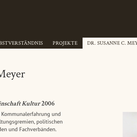
BSTVERSTÄNDNIS
PROJEKTE
DR. SUSANNE C. ME
Meyer
inschaft Kultur
2006
er Kommunalerfahrung und
altungsgremien, politischen
den und Fachverbänden.