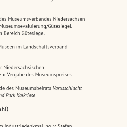
 des Museumsverbandes Niedersachsen
 Museumsevaluierung/Gütesiegel,
m Bereich Gütesiegel
Museen im Landschaftsverband
er Niedersächsischen
 zur Vergabe des Museumspreises
ende des Museumsbeirats
Varusschlacht
d Park Kalkriese
hl)
ndustriedenkmal, hg. v. Stefan