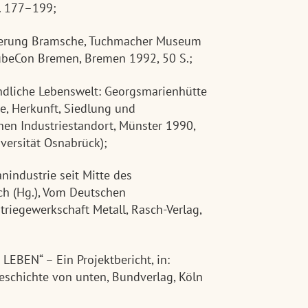
S. 177–199;
nierung Bramsche, Tuchmacher Museum
aubeCon Bremen, Bremen 1992, 50 S.;
ändliche Lebenswelt: Georgsmarienhütte
, Herkunft, Siedlung und
hen Industriestandort, Münster 1990,
versität Osnabrück);
industrie seit Mitte des
ach (Hg.), Vom Deutschen
triegewerkschaft Metall, Rasch-Verlag,
EBEN“ – Ein Projektbericht, in:
Geschichte von unten, Bundverlag, Köln