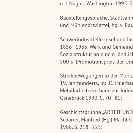
u. J. Nagler, Washington 1995, 
Baustellengespräche. Stadtsa
und Mühlenortviertel, hg. v. B
Schwerindustrielle Insel und l
1856–1933. Werk und Gemeinde
Sozialstruktur an einem ländlic
500 S. (Promotionspreis der Uni
Streikbewegungen in der Montan
19. Jahrhunderts, in: D. Thierb
Metallarbeiterverband zur Indus
Osnabrück 1990, S. 70–81;
Geschichtsgruppe „ARBEIT UND L
Scharrer, Manfred (Hg.) Macht 
1988, S. 218–225;