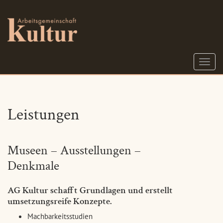
S
c
h
a
l
Leistungen
t
e
N
a
Museen – Ausstellungen –
v
Denkmale
i
g
a
AG Kultur schafft Grundlagen und erstellt
t
umsetzungsreife Konzepte.
i
o
Machbarkeitsstudien
n