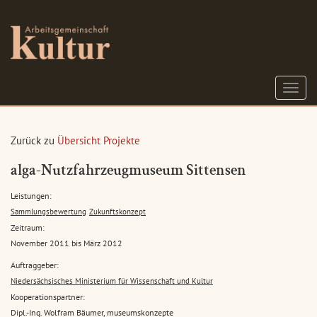
S
c
h
a
Zurück zu
Übersicht Projekte
l
t
alga-Nutzfahrzeugmuseum Sittensen
e
N
Leistungen:
a
Sammlungsbewertung
Zukunftskonzept
v
Zeitraum:
i
November 2011 bis März 2012
g
a
Auftraggeber:
t
Niedersächsisches Ministerium für Wissenschaft und Kultur
i
Kooperationspartner:
o
Dipl.-Ing. Wolfram Bäumer, museumskonzepte
n