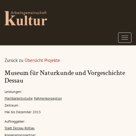
S
c
h
a
Zurück zu
Übersicht Projekte
l
t
Museum für Naturkunde und Vorgeschichte
e
Dessau
N
a
Leistungen:
v
Machbarkeitsstudie
Rahmenkonzeption
i
g
Zeitraum:
a
Mai bis Dezember 2015
t
Auftraggeber:
i
Stadt Dessau-Roßlau
o
Kooperationspartner:
n