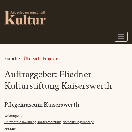
S
c
h
a
Zurück zu
Übersicht Projekte
l
t
Auftraggeber: Fliedner-
e
N
Kulturstiftung Kaiserswerth
a
v
i
g
Pflegemuseum Kaiserswerth
a
t
Leistungen:
i
Drittmitteleinwerbung
Konzeptberatung
Nachnutzungskonzept
o
Zeitraum:
n