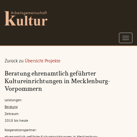
S
c
h
a
Zurück zu
Übersicht Projekte
l
t
Beratung ehrenamtlich geführter
e
Kultureinrichtungen in Mecklenburg-
N
Vorpommern
a
v
i
Leistungen:
g
Beratung
a
Zeitraum:
t
2018 bis heute
i
Kooperationspartner:
o
n
ehrenamtlich geführte Kultureinrichtungen in Mecklenburg-