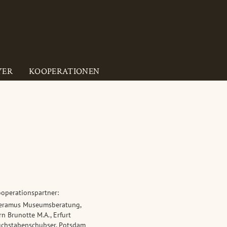
YER
KOOPERATIONEN
operationspartner:
eramus Museumsberatung,
rn Brunotte M.A., Erfurt
chstabenschubser, Potsdam